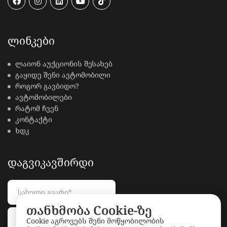
ᲚᲘᲜᲙᲔᲑᲘ
ლაიონ აუქციონის შესახებ
გაყიდე შენი ავტომობილი
როგორ გავბიდო?
ავტომობილები
რატომ ჩვენ
კონტაქტი
ხდკ
ᲓᲐᲒᲕᲘᲙᲐᲕᲨᲘᲠᲓᲘ
თანხმობა Cookie-ზე
Cookie აგროვებს შენი მოწყობილობის