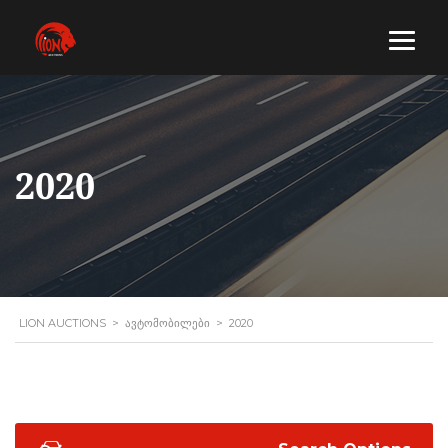
2020
LION AUCTIONS
>
ᲐᲕᲢᲝᲛᲝᲑᲘᲚᲔᲑᲘ
>
2020