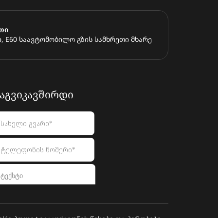
თი
, E60 საავტომობილო გზის სამხრეთი მხარე
ᲐᲒᲕᲘᲙᲐᲕᲨᲘᲠᲓᲘ