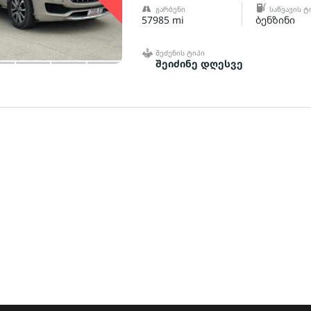
ᲒᲐᲠᲑᲔᲜᲘ
ᲡᲐᲬᲕᲐᲕᲘᲡ Ტ
57985 mi
ბენზინი
ᲨᲔᲫᲔᲜᲘᲡ ᲢᲘᲞᲘ
შეიძინე დღესვე