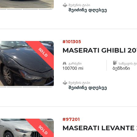
ᲨᲔᲫᲔᲜᲘᲡ ᲢᲘᲞᲘ
შეიძინე დღესვე
#101305
MASERATI GHIBLI 20
SOLD
ᲒᲐᲠᲑᲔᲜᲘ
ᲡᲐᲬᲕᲐᲕᲘᲡ Ტ
100700 mi
ბენზინი
ᲨᲔᲫᲔᲜᲘᲡ ᲢᲘᲞᲘ
შეიძინე დღესვე
#97201
MASERATI LEVANTE 
SOLD