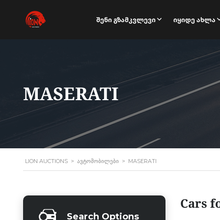
Შენი Გზამკვლევი
Იყიდე Ახლა
MASERATI
LION AUCTIONS
>
ᲐᲕᲢᲝᲛᲝᲑᲘᲚᲔᲑᲘ
>
MASERATI
Cars f
Search Options