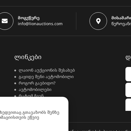
მოგვწერე
მისამარ
info@lionauctions.com
წეროვანი
ᲚᲘᲜᲙᲔᲑᲘ
Დ
ლაიონ აუქციონის შესახებ
გაყიდე შენი ავტომობილი
როგორ გავბიდო?
ავტომობილები
რატომ ჩვენ
კონტაქტი
ხდკ
იხედვითაც გთავაზობს შენზე
მაციისთვის ეწვიე