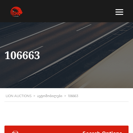
106663
LION AUCTIONS
>
ᲐᲕᲢᲝᲛᲝᲑᲘᲚᲔᲑᲘ
>
106663