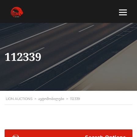
112339
LION AUCTIONS
>
ᲐᲕᲢᲝᲛᲝᲑᲘᲚᲔᲑᲘ
>
112339