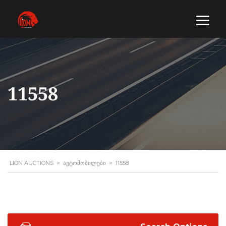
11558
LION AUCTIONS
>
ᲐᲕᲢᲝᲛᲝᲑᲘᲚᲔᲑᲘ
>
11558