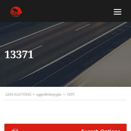
13371
LION AUCTIONS
>
ᲐᲕᲢᲝᲛᲝᲑᲘᲚᲔᲑᲘ
>
13371