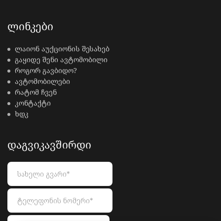
ᲚᲘᲜᲙᲔᲑᲘ
ლაიონ აუქციონის შესახებ
გაყიდე შენი ავტომობილი
როგორ გავბიდო?
ავტომობილები
რატომ ჩვენ
კონტაქტი
ხდკ
ᲓᲐᲒᲕᲘᲙᲐᲕᲨᲘᲠᲓᲘ