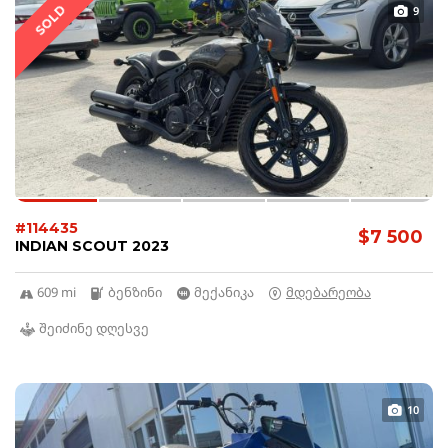
SOLD
9
#114435
$7 500
INDIAN SCOUT 2023
609 mi
ბენზინი
მექანიკა
მდებარეობა
შეიძინე დღესვე
10