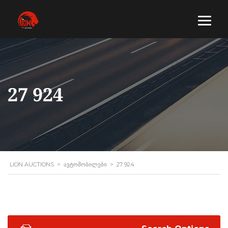
27 924
LION AUCTIONS
>
ᲐᲕᲢᲝᲛᲝᲑᲘᲚᲔᲑᲘ
>
27 924