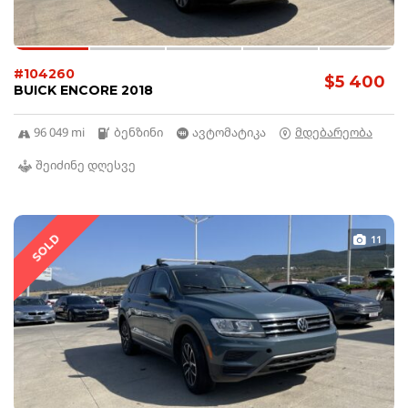
#104260
$5 400
BUICK ENCORE 2018
96 049 mi
ბენზინი
ავტომატიკა
მდებარეობა
შეიძინე დღესვე
SOLD
11