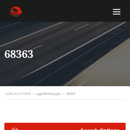
68363
LION AUCTIONS
>
ᲐᲕᲢᲝᲛᲝᲑᲘᲚᲔᲑᲘ
>
68363