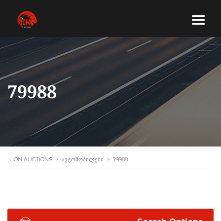
79988
LION AUCTIONS
>
ᲐᲕᲢᲝᲛᲝᲑᲘᲚᲔᲑᲘ
>
79988