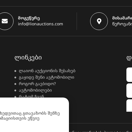
მოგვწერე
მისამარ
info@lionauctions.com
წეროვანი
ᲚᲘᲜᲙᲔᲑᲘ
Დ
ლაიონ აუქციონის შესახებ
გაყიდე შენი ავტომობილი
როგორ გავბიდო?
ავტომობილები
რატომ ჩვენ
კონტაქტი
ხდკ
იხედვითაც გთავაზობს შენზე
მაციისთვის ეწვიე