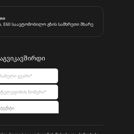
თი
, E60 საავტომობილო გზის სამხრეთი მხარე
ᲐᲒᲕᲘᲙᲐᲕᲨᲘᲠᲓᲘ