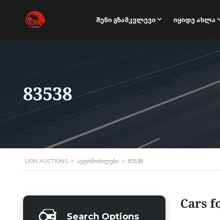
Შენი Გზამკვლევი
Იყიდე Ახლა
83538
LION AUCTIONS
>
ᲐᲕᲢᲝᲛᲝᲑᲘᲚᲔᲑᲘ
>
83538
Cars f
Search Options