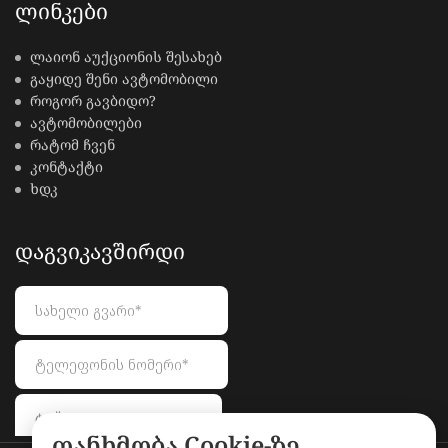
ᲚᲘᲜᲙᲔᲑᲘ
ლაიონ აუქციონის შესახებ
გაყიდე შენი ავტომობილი
როგორ გავბიდო?
ავტომობილები
რატომ ჩვენ
კონტაქტი
ხდკ
ᲓᲐᲒᲕᲘᲙᲐᲕᲨᲘᲠᲓᲘ
თანხმობა Cookie-ზე