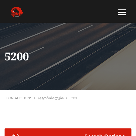
5200
LION AUCTIONS
>
ᲐᲕᲢᲝᲛᲝᲑᲘᲚᲔᲑᲘ
>
5200