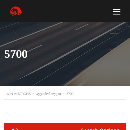
5700
LION AUCTIONS
>
ᲐᲕᲢᲝᲛᲝᲑᲘᲚᲔᲑᲘ
>
5700