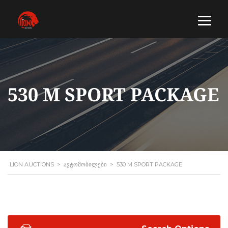
530 M SPORT PACKAGE
LION AUCTIONS
>
ᲐᲕᲢᲝᲛᲝᲑᲘᲚᲔᲑᲘ
>
530 M SPORT PACKAGE