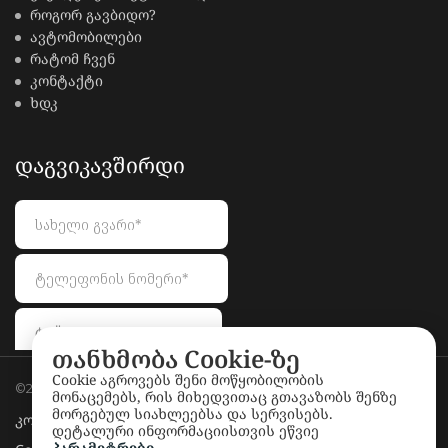
როგორ გავბიდო?
ავტომობილები
რატომ ჩვენ
კონტაქტი
ხდკ
ᲓᲐᲒᲕᲘᲙᲐᲕᲨᲘᲠᲓᲘ
თანხმობა Cookie-ზე
Cookie აგროვებს შენი მოწყობილობის
©2026
LionAuctions.ge
. All rights reserved.
მონაცემებს, რის მიხედვითაც გთავაზობს შენზე
მორგებულ სიახლეებსა და სერვისებს.
კონფიდენციალურობის პოლიტიკა
დეტალური ინფორმაციისთვის ეწვიე
პარამეტრები