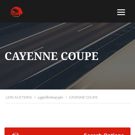
CAYENNE COUPE
LION AUCTIONS
>
ᲐᲕᲢᲝᲛᲝᲑᲘᲚᲔᲑᲘ
>
CAYENNE COUPE