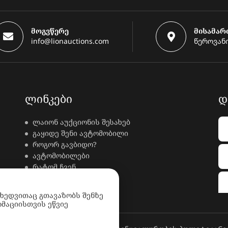
მოგვწერე
მისამარ
info@lionauctions.com
წეროვანი
ᲚᲘᲜᲙᲔᲑᲘ
Დ
ლაიონ აუქციონის შესახებ
გაყიდე შენი ავტომობილი
როგორ გავბიდო?
ავტომობილები
რატომ ჩვენ
კონტაქტი
ხდკ
იხედვითაც გთავაზობს შენზე
მაციისთვის ეწვიე