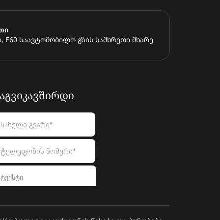
თი
, E60 საავტომობილო გზის სამხრეთი მხარე
ᲐᲒᲕᲘᲙᲐᲕᲨᲘᲠᲓᲘ