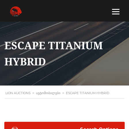
ESCAPE TITANIUM
HYBRID
LION AUCTIONS
>
ᲐᲕᲢᲝᲛᲝᲑᲘᲚᲔᲑᲘ
>
ESCAPE TITANIUM HYBRID