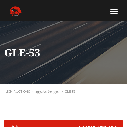
GLE-53
LION AUCTIONS
>
ᲐᲕᲢᲝᲛᲝᲑᲘᲚᲔᲑᲘ
>
GLE-53