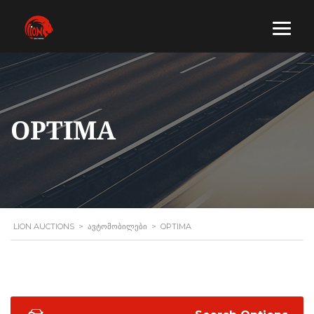
OPTIMA
LION AUCTIONS
>
ᲐᲕᲢᲝᲛᲝᲑᲘᲚᲔᲑᲘ
>
OPTIMA