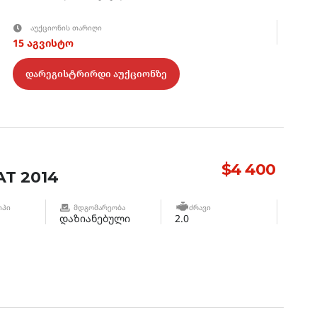
ᲐᲣᲥᲪᲘᲝᲜᲘᲡ ᲗᲐᲠᲘᲦᲘ
15 აგვისტო
დარეგისტრირდი აუქციონზე
$4 400
T 2014
ᲘᲞᲘ
ᲛᲓᲒᲝᲛᲐᲠᲔᲝᲑᲐ
ᲫᲠᲐᲕᲘ
დაზიანებული
2.0