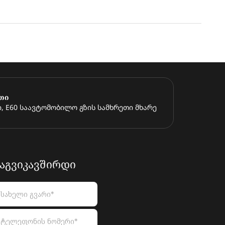
თი
, E60 საავტომობილო გზის სამხრეთი მხარე
ᲐᲒᲕᲘᲙᲐᲕᲨᲘᲠᲓᲘ