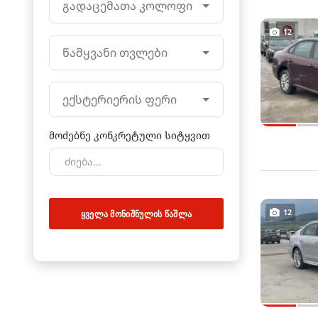
გადაცემათა კოლოფი
12
წამყვანი თვლები
ექსტერიერის ფერი
მოძებნე კონკრეტული სიტყვით
12
ᲧᲕᲔᲚᲐ ᲛᲝᲜᲘᲨᲜᲣᲚᲘᲡ ᲬᲐᲨᲚᲐ