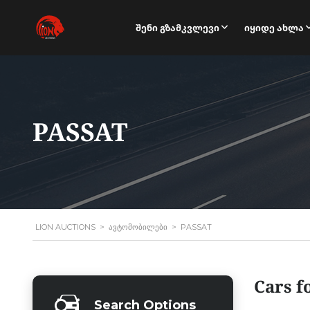
Შენი Გზამკვლევი
Იყიდე Ახლა
PASSAT
LION AUCTIONS
>
ᲐᲕᲢᲝᲛᲝᲑᲘᲚᲔᲑᲘ
>
PASSAT
Cars f
Search Options