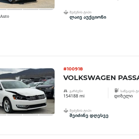
ᲨᲔᲫᲔᲜᲘᲡ ᲢᲘᲞᲘ
 Auto
ლაივ აუქციონი
#100918
VOLKSWAGEN PASSA
ᲒᲐᲠᲑᲔᲜᲘ
ᲡᲐᲬᲕᲐᲕᲘᲡ Ტ
154188 mi
დიზელი
ᲨᲔᲫᲔᲜᲘᲡ ᲢᲘᲞᲘ
შეიძინე დღესვე