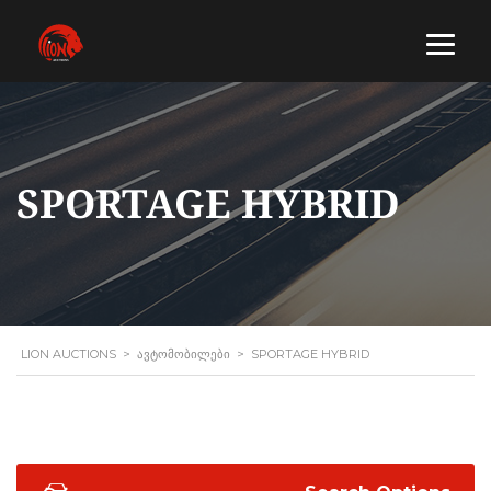
SPORTAGE HYBRID
LION AUCTIONS
>
ᲐᲕᲢᲝᲛᲝᲑᲘᲚᲔᲑᲘ
>
SPORTAGE HYBRID