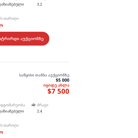
დაზიანებული
3.2
ᲘᲡ ᲗᲐᲠᲘᲦᲘ
ტო
სტრირდი აუქციონზე
საწყისი თანხა აუქციონზე
$5 000
იყიდე ახლა
$7 500
ᲛᲓᲒᲝᲛᲐᲠᲔᲝᲑᲐ
ᲫᲠᲐᲕᲘ
დაზიანებული
2.4
ᲘᲡ ᲗᲐᲠᲘᲦᲘ
ტო