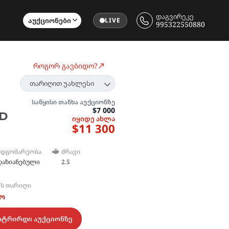
დაგვირეკე
Აუქციონები
LIVE
995322550880
როგორ გავბიდო?
თარიღით უახლესი
საწყისი თანხა აუქციონზე
$7 000
ED
იყიდე ახლა
$11 300
ᲛᲓᲒᲝᲛᲐᲠᲔᲝᲑᲐ
ᲫᲠᲐᲕᲘ
დაზიანებული
2.5
ᲘᲡ ᲗᲐᲠᲘᲦᲘ
ტო
სტრირდი აუქციონზე