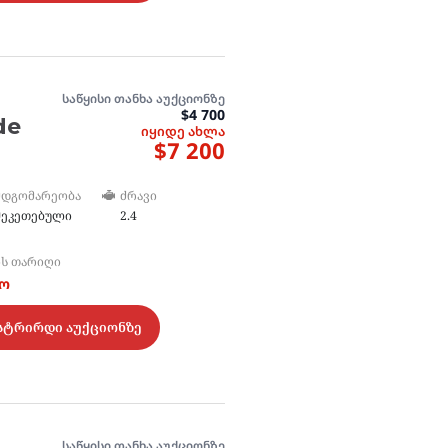
საწყისი თანხა აუქციონზე
$4 700
de
იყიდე ახლა
$7 200
ᲛᲓᲒᲝᲛᲐᲠᲔᲝᲑᲐ
ᲫᲠᲐᲕᲘ
შეკეთებული
2.4
ᲘᲡ ᲗᲐᲠᲘᲦᲘ
ტო
სტრირდი აუქციონზე
საწყისი თანხა აუქციონზე