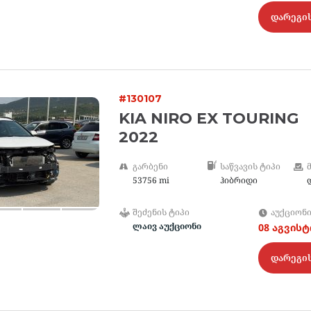
დარეგი
#130107
KIA NIRO EX TOURING
2022
ᲒᲐᲠᲑᲔᲜᲘ
ᲡᲐᲬᲕᲐᲕᲘᲡ ᲢᲘᲞᲘ
53756 mi
ჰიბრიდი
ᲨᲔᲫᲔᲜᲘᲡ ᲢᲘᲞᲘ
ᲐᲣᲥᲪᲘᲝᲜ
ლაივ აუქციონი
08 აგვის
დარეგი