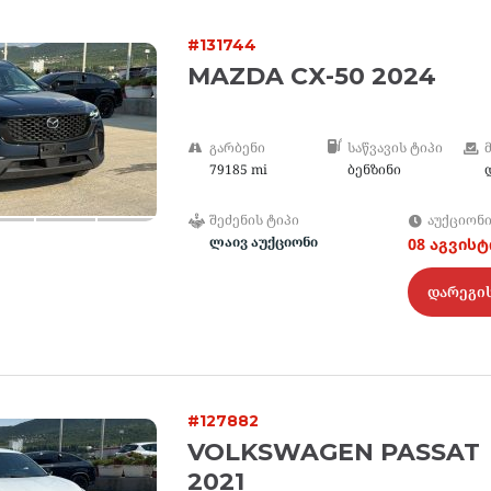
#131744
MAZDA CX-50 2024
ᲒᲐᲠᲑᲔᲜᲘ
ᲡᲐᲬᲕᲐᲕᲘᲡ ᲢᲘᲞᲘ
79185 mi
ბენზინი
ᲨᲔᲫᲔᲜᲘᲡ ᲢᲘᲞᲘ
ᲐᲣᲥᲪᲘᲝᲜ
ლაივ აუქციონი
08 აგვის
დარეგი
#127882
VOLKSWAGEN PASSAT
2021