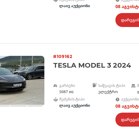
ლაივ აუქციონი
08 აგვის
დარეგი
#109162
TESLA MODEL 3 2024
ᲒᲐᲠᲑᲔᲜᲘ
ᲡᲐᲬᲕᲐᲕᲘᲡ ᲢᲘᲞᲘ
5087 mi
ელექტრო
ᲨᲔᲫᲔᲜᲘᲡ ᲢᲘᲞᲘ
ᲐᲣᲥᲪᲘᲝᲜ
ლაივ აუქციონი
08 აგვის
დარეგი