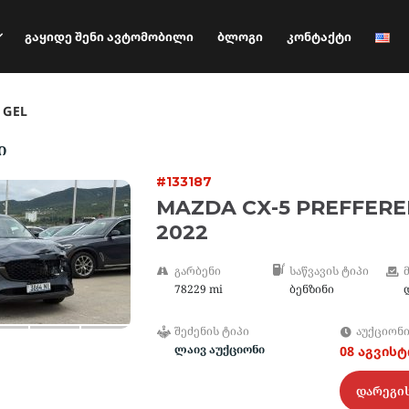
Გაყიდე Შენი Ავტომობილი
Ბლოგი
Კონტაქტი
GEL
ი
#133187
MAZDA CX-5 PREFFER
2022
ᲒᲐᲠᲑᲔᲜᲘ
ᲡᲐᲬᲕᲐᲕᲘᲡ ᲢᲘᲞᲘ
78229 mi
ბენზინი
ᲨᲔᲫᲔᲜᲘᲡ ᲢᲘᲞᲘ
ᲐᲣᲥᲪᲘᲝᲜ
ლაივ აუქციონი
08 აგვის
დარეგი