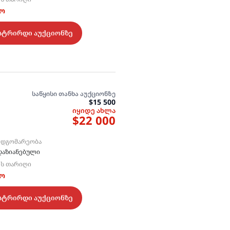
ტო
სტრირდი აუქციონზე
საწყისი თანხა აუქციონზე
$15 500
იყიდე ახლა
$22 000
ᲛᲓᲒᲝᲛᲐᲠᲔᲝᲑᲐ
დაზიანებული
ᲘᲡ ᲗᲐᲠᲘᲦᲘ
ტო
სტრირდი აუქციონზე