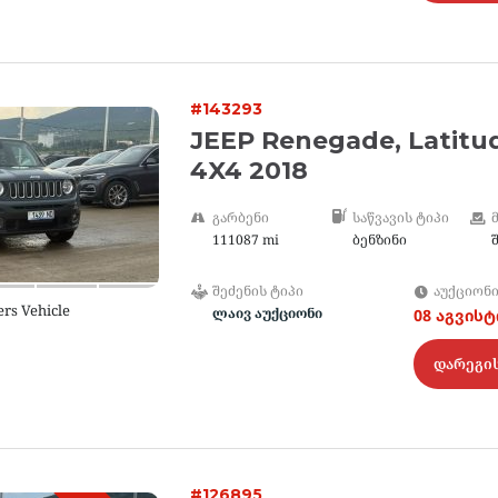
#143293
JEEP Renegade, Latitu
4X4 2018
ᲒᲐᲠᲑᲔᲜᲘ
ᲡᲐᲬᲕᲐᲕᲘᲡ ᲢᲘᲞᲘ
111087 mi
ბენზინი
ᲨᲔᲫᲔᲜᲘᲡ ᲢᲘᲞᲘ
ᲐᲣᲥᲪᲘᲝᲜ
ers Vehicle
ლაივ აუქციონი
08 აგვის
დარეგი
#126895