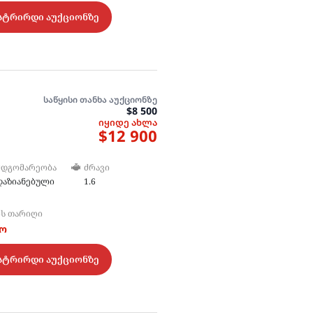
სტრირდი აუქციონზე
საწყისი თანხა აუქციონზე
$8 500
იყიდე ახლა
$12 900
ᲛᲓᲒᲝᲛᲐᲠᲔᲝᲑᲐ
ᲫᲠᲐᲕᲘ
დაზიანებული
1.6
ᲘᲡ ᲗᲐᲠᲘᲦᲘ
ტო
სტრირდი აუქციონზე