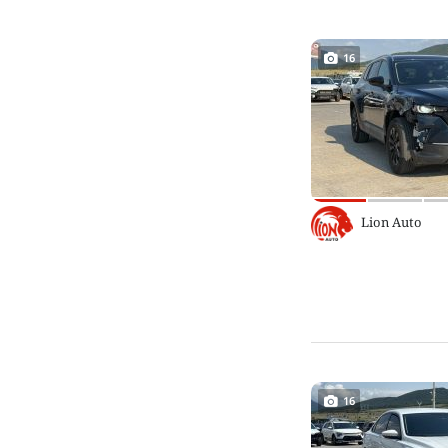
16
Lion Auto
16