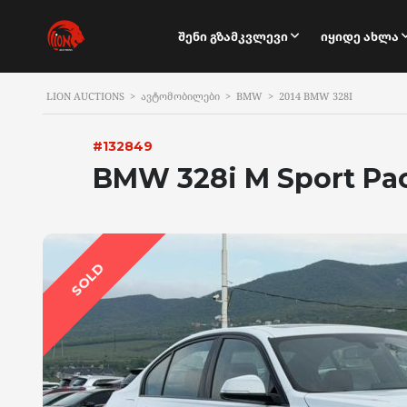
Შენი Გზამკვლევი
Იყიდე Ახლა
LION AUCTIONS
>
ᲐᲕᲢᲝᲛᲝᲑᲘᲚᲔᲑᲘ
>
BMW
>
2014 BMW 328I
#132849
BMW 328i M Sport Pa
SOLD