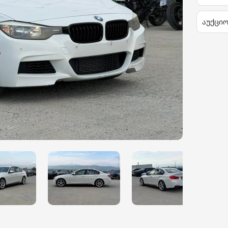
აუქცი