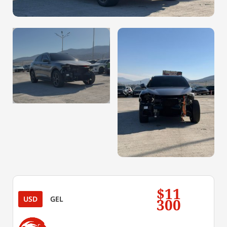
$11
USD
GEL
300