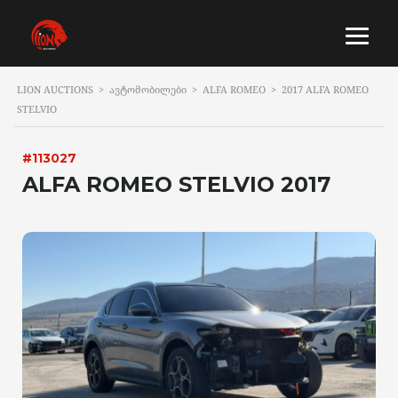
LION AUCTIONS
>
ᲐᲕᲢᲝᲛᲝᲑᲘᲚᲔᲑᲘ
>
ALFA ROMEO
>
2017 ALFA ROMEO
STELVIO
#113027
ALFA ROMEO STELVIO 2017