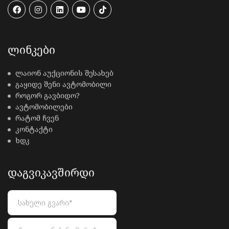
ᲚᲘᲜᲙᲔᲑᲘ
ლაიონ აუქციონის შესახებ
გაყიდე შენი ავტომობილი
როგორ გავბიდო?
ავტომობილები
რატომ ჩვენ
კონტაქტი
ხდკ
ᲓᲐᲒᲕᲘᲙᲐᲕᲨᲘᲠᲓᲘ