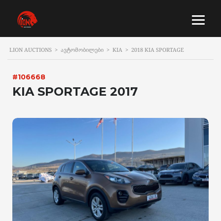
LION AUCTIONS
>
ᲐᲕᲢᲝᲛᲝᲑᲘᲚᲔᲑᲘ
>
KIA
>
2018 KIA SPORTAGE
#106668
KIA SPORTAGE 2017