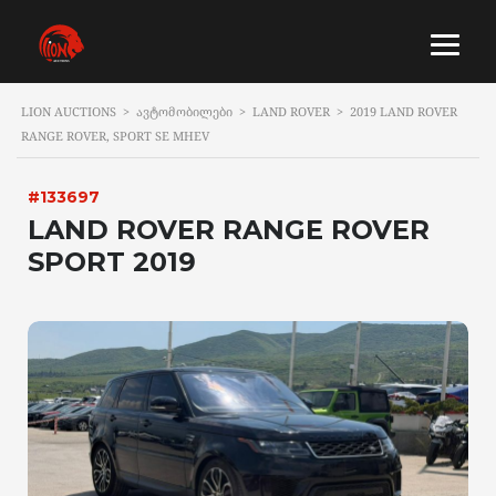
LION AUCTIONS
>
ᲐᲕᲢᲝᲛᲝᲑᲘᲚᲔᲑᲘ
>
LAND ROVER
>
2019 LAND ROVER
RANGE ROVER, SPORT SE MHEV
#133697
LAND ROVER RANGE ROVER
SPORT 2019