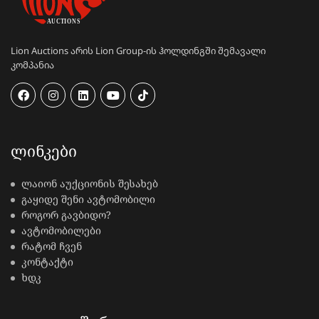
Lion Auctions არის Lion Group-ის ჰოლდინგში შემავალი
კომპანია
ᲚᲘᲜᲙᲔᲑᲘ
ლაიონ აუქციონის შესახებ
გაყიდე შენი ავტომობილი
როგორ გავბიდო?
ავტომობილები
რატომ ჩვენ
კონტაქტი
ხდკ