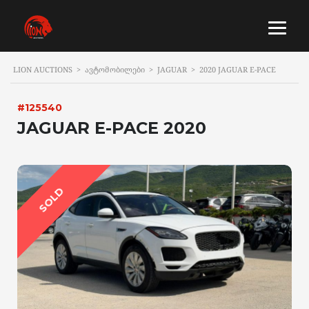
LION AUCTIONS
>
ᲐᲕᲢᲝᲛᲝᲑᲘᲚᲔᲑᲘ
>
JAGUAR
>
2020 JAGUAR E-PACE
#125540
JAGUAR E-PACE 2020
SOLD