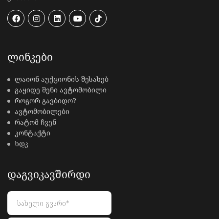
ᲚᲘᲜᲙᲔᲑᲘ
ლაიონ აუქციონის შესახებ
გაყიდე შენი ავტომობილი
როგორ გავბიდო?
ავტომობილები
რატომ ჩვენ
კონტაქტი
ხდკ
ᲓᲐᲒᲕᲘᲙᲐᲕᲨᲘᲠᲓᲘ