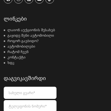
ᲚᲘᲜᲙᲔᲑᲘ
ლაიონ აუქციონის შესახებ
გაყიდე შენი ავტომობილი
როგორ გავბიდო?
ავტომობილები
რატომ ჩვენ
კონტაქტი
ხდკ
ᲓᲐᲒᲕᲘᲙᲐᲕᲨᲘᲠᲓᲘ