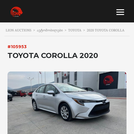
LION AUCTIONS
>
ᲐᲕᲢᲝᲛᲝᲑᲘᲚᲔᲑᲘ
>
TOYOTA
>
2020 TOYOTA COROLLA
#105953
TOYOTA COROLLA 2020