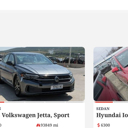
N
SEDAN
 Volkswagen Jetta, Sport
Hyundai Io
0
93849 mi
6300