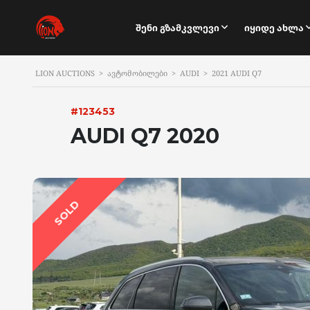
Შენი Გზამკვლევი
Იყიდე Ახლა
LION AUCTIONS
>
ᲐᲕᲢᲝᲛᲝᲑᲘᲚᲔᲑᲘ
>
AUDI
>
2021 AUDI Q7
#123453
AUDI Q7 2020
SOLD