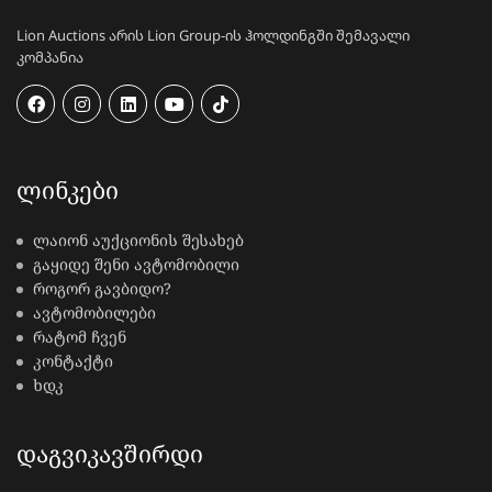
Lion Auctions არის Lion Group-ის ჰოლდინგში შემავალი
კომპანია
ᲚᲘᲜᲙᲔᲑᲘ
ლაიონ აუქციონის შესახებ
გაყიდე შენი ავტომობილი
როგორ გავბიდო?
ავტომობილები
რატომ ჩვენ
კონტაქტი
ხდკ
ᲓᲐᲒᲕᲘᲙᲐᲕᲨᲘᲠᲓᲘ