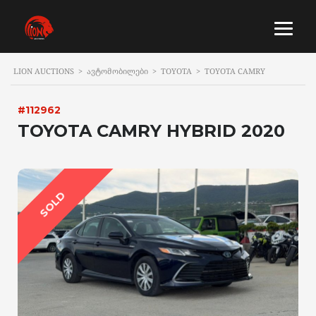
LION AUCTIONS
>
ᲐᲕᲢᲝᲛᲝᲑᲘᲚᲔᲑᲘ
>
TOYOTA
>
TOYOTA CAMRY
#112962
TOYOTA CAMRY HYBRID 2020
SOLD