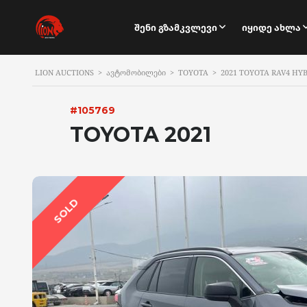
Შენი Გზამკვლევი
Იყიდე Ახლა
LION AUCTIONS
>
ᲐᲕᲢᲝᲛᲝᲑᲘᲚᲔᲑᲘ
>
TOYOTA
>
2021 TOYOTA RAV4 HY
#105769
TOYOTA 2021
SOLD