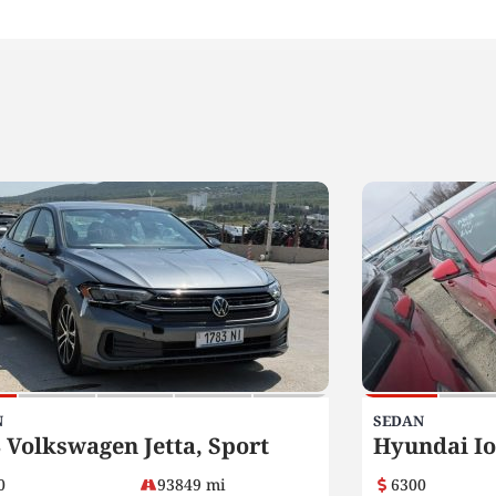
N
SEDAN
 Volkswagen Jetta, Sport
Hyundai Io
0
93849 mi
6300