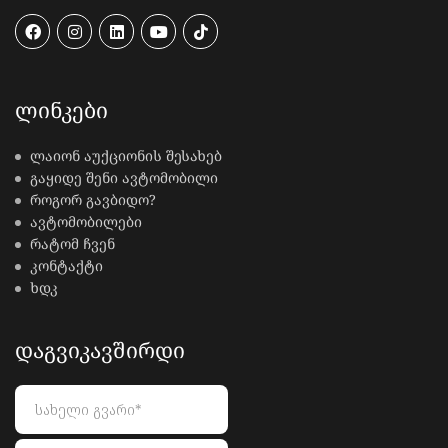
ᲚᲘᲜᲙᲔᲑᲘ
ლაიონ აუქციონის შესახებ
გაყიდე შენი ავტომობილი
როგორ გავბიდო?
ავტომობილები
რატომ ჩვენ
კონტაქტი
ხდკ
ᲓᲐᲒᲕᲘᲙᲐᲕᲨᲘᲠᲓᲘ