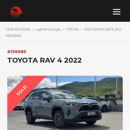
LION AUCTIONS
>
ᲐᲕᲢᲝᲛᲝᲑᲘᲚᲔᲑᲘ
>
TOYOTA
>
2022 TOYOTA RAV4, XLE
PREMIUM
#136685
TOYOTA RAV 4 2022
SOLD