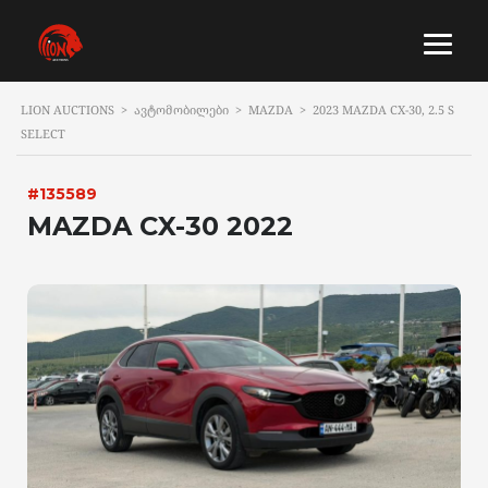
LION AUCTIONS
>
ᲐᲕᲢᲝᲛᲝᲑᲘᲚᲔᲑᲘ
>
MAZDA
>
2023 MAZDA CX-30, 2.5 S
SELECT
#135589
MAZDA CX-30 2022