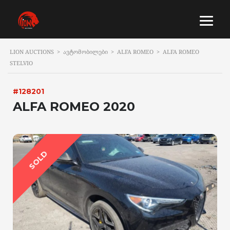
LION AUCTIONS
>
ᲐᲕᲢᲝᲛᲝᲑᲘᲚᲔᲑᲘ
>
ALFA ROMEO
>
ALFA ROMEO
STELVIO
#128201
ALFA ROMEO 2020
SOLD