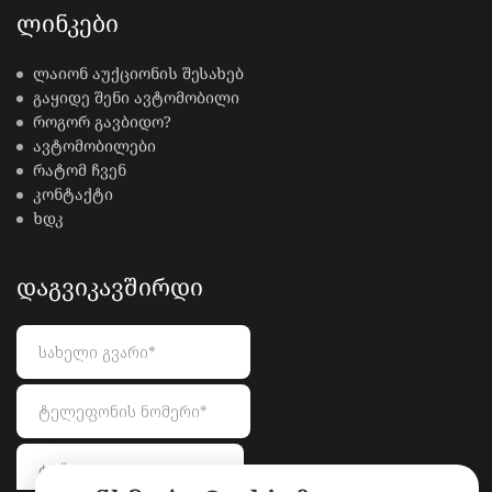
ᲚᲘᲜᲙᲔᲑᲘ
ლაიონ აუქციონის შესახებ
გაყიდე შენი ავტომობილი
როგორ გავბიდო?
ავტომობილები
რატომ ჩვენ
კონტაქტი
ხდკ
ᲓᲐᲒᲕᲘᲙᲐᲕᲨᲘᲠᲓᲘ