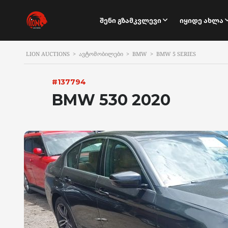
Შენი Გზამკვლევი
Იყიდე Ახლა
LION AUCTIONS
>
ᲐᲕᲢᲝᲛᲝᲑᲘᲚᲔᲑᲘ
>
BMW
>
BMW 5 SERIES
#137794
BMW 530 2020