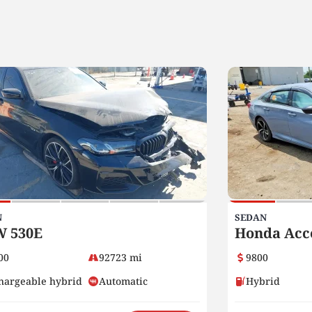
N
SEDAN
 530E
Honda Acc
00
92723 mi
9800
hargeable hybrid
Automatic
Hybrid