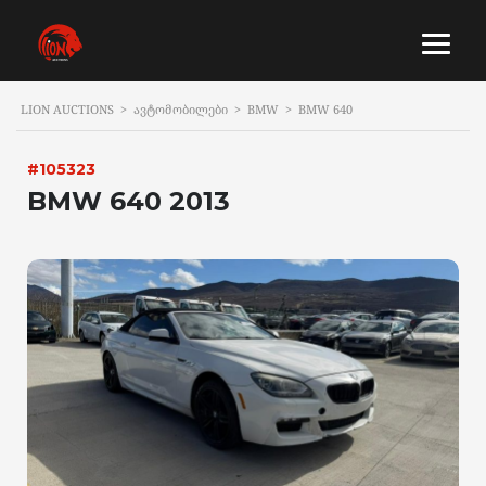
LION AUCTIONS
>
ᲐᲕᲢᲝᲛᲝᲑᲘᲚᲔᲑᲘ
>
BMW
>
BMW 640
#105323
BMW 640 2013