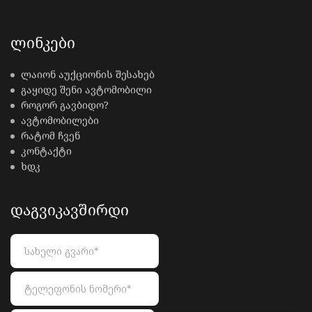
ᲚᲘᲜᲙᲔᲑᲘ
ლაიონ აუქციონის შესახებ
გაყიდე შენი ავტომობილი
როგორ გავბიდო?
ავტომობილები
რატომ ჩვენ
კონტაქტი
ხდკ
ᲓᲐᲒᲕᲘᲙᲐᲕᲨᲘᲠᲓᲘ