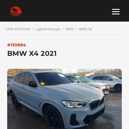
LION AUCTIONS
>
ᲐᲕᲢᲝᲛᲝᲑᲘᲚᲔᲑᲘ
>
BMW
>
BMW X4
#135884
BMW X4 2021