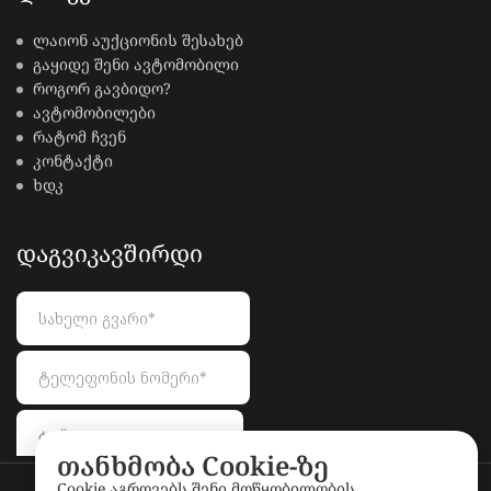
ლაიონ აუქციონის შესახებ
გაყიდე შენი ავტომობილი
როგორ გავბიდო?
ავტომობილები
რატომ ჩვენ
კონტაქტი
ხდკ
ᲓᲐᲒᲕᲘᲙᲐᲕᲨᲘᲠᲓᲘ
თანხმობა Cookie-ზე
Cookie აგროვებს შენი მოწყობილობის