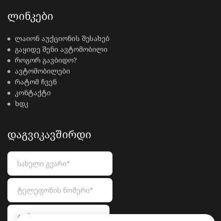
ᲚᲘᲜᲙᲔᲑᲘ
ლაიონ აუქციონის შესახებ
გაყიდე შენი ავტომობილი
როგორ გავბიდო?
ავტომობილები
რატომ ჩვენ
კონტაქტი
ხდკ
ᲓᲐᲒᲕᲘᲙᲐᲕᲨᲘᲠᲓᲘ