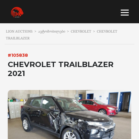
LION AUCTIONS
>
ᲐᲕᲢᲝᲛᲝᲑᲘᲚᲔᲑᲘ
>
CHEVROLET
>
CHEVROLET
TRAILBLAZER
#105838
CHEVROLET TRAILBLAZER
2021