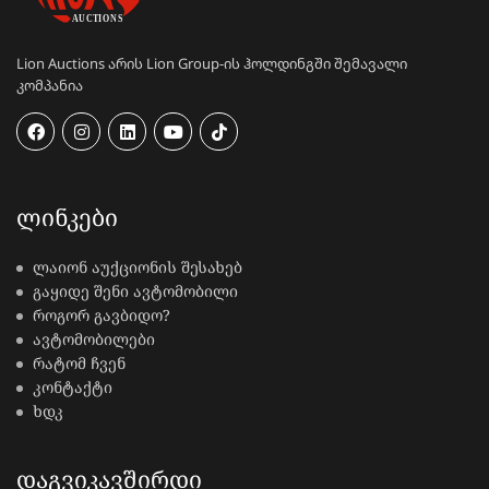
Lion Auctions არის Lion Group-ის ჰოლდინგში შემავალი
კომპანია
ᲚᲘᲜᲙᲔᲑᲘ
ლაიონ აუქციონის შესახებ
გაყიდე შენი ავტომობილი
როგორ გავბიდო?
ავტომობილები
რატომ ჩვენ
კონტაქტი
ხდკ
ᲓᲐᲒᲕᲘᲙᲐᲕᲨᲘᲠᲓᲘ