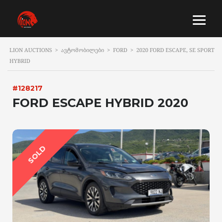
LION AUCTIONS
>
ᲐᲕᲢᲝᲛᲝᲑᲘᲚᲔᲑᲘ
>
FORD
>
2020 FORD ESCAPE, SE SPORT
HYBRID
#128217
FORD ESCAPE HYBRID 2020
SOLD