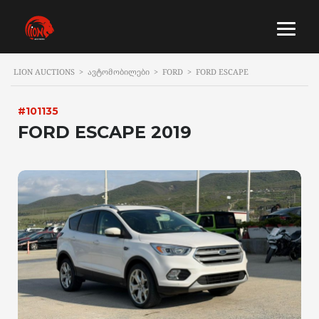
LION AUCTIONS
>
ᲐᲕᲢᲝᲛᲝᲑᲘᲚᲔᲑᲘ
>
FORD
>
FORD ESCAPE
#101135
FORD ESCAPE 2019