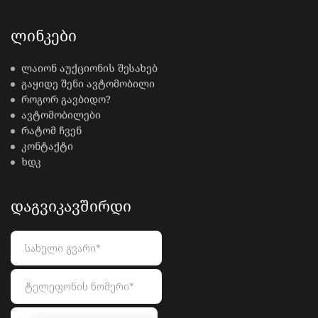
ᲚᲘᲜᲙᲔᲑᲘ
ლაიონ აუქციონის შესახებ
გაყიდე შენი ავტომობილი
როგორ გავბიდო?
ავტომობილები
რატომ ჩვენ
კონტაქტი
ხდკ
ᲓᲐᲒᲕᲘᲙᲐᲕᲨᲘᲠᲓᲘ