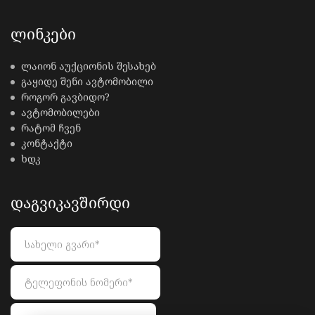
ᲚᲘᲜᲙᲔᲑᲘ
ლაიონ აუქციონის შესახებ
გაყიდე შენი ავტომობილი
როგორ გავბიდო?
ავტომობილები
რატომ ჩვენ
კონტაქტი
ხდკ
ᲓᲐᲒᲕᲘᲙᲐᲕᲨᲘᲠᲓᲘ