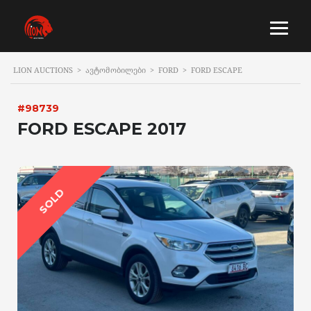
LION AUCTIONS
>
ᲐᲕᲢᲝᲛᲝᲑᲘᲚᲔᲑᲘ
>
FORD
>
FORD ESCAPE
#98739
FORD ESCAPE 2017
SOLD