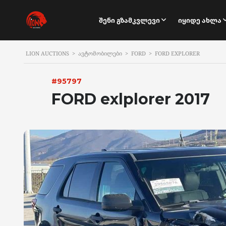
Შენი Გზამკვლევი
Იყიდე Ახლა
LION AUCTIONS
>
ᲐᲕᲢᲝᲛᲝᲑᲘᲚᲔᲑᲘ
>
FORD
>
FORD EXPLORER
#95797
FORD exlplorer 2017