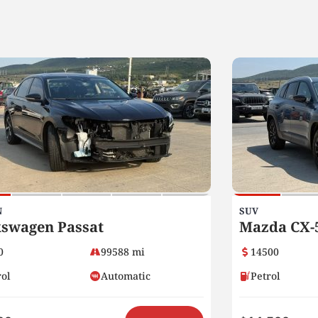
N
SUV
kswagen Passat
Mazda CX-
0
99588 mi
14500
rol
Automatic
Petrol