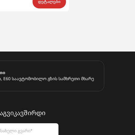
$8 900
დეტალები
თი
, E60 საავტომობილო გზის სამხრეთი მხარე
ᲐᲒᲕᲘᲙᲐᲕᲨᲘᲠᲓᲘ