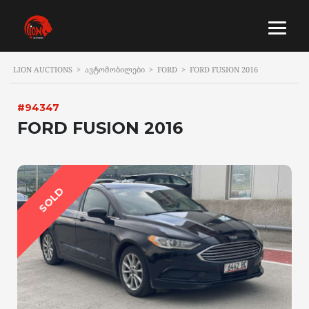
LION AUCTIONS
>
ᲐᲕᲢᲝᲛᲝᲑᲘᲚᲔᲑᲘ
>
FORD
>
FORD FUSION 2016
#94347
FORD FUSION 2016
SOLD