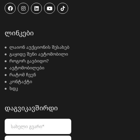
ᲚᲘᲜᲙᲔᲑᲘ
ლაიონ აუქციონის შესახებ
გაყიდე შენი ავტომობილი
როგორ გავბიდო?
ავტომობილები
რატომ ჩვენ
კონტაქტი
ხდკ
ᲓᲐᲒᲕᲘᲙᲐᲕᲨᲘᲠᲓᲘ