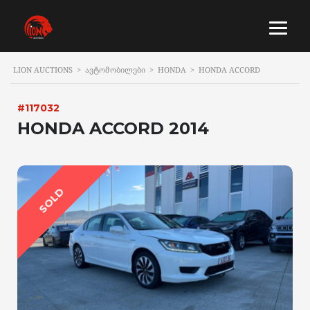
LION AUCTIONS
>
ᲐᲕᲢᲝᲛᲝᲑᲘᲚᲔᲑᲘ
>
HONDA
>
HONDA ACCORD
#117032
HONDA ACCORD 2014
SOLD