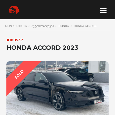
LION AUCTIONS
>
ᲐᲕᲢᲝᲛᲝᲑᲘᲚᲔᲑᲘ
>
HONDA
>
HONDA ACCORD
#108537
HONDA ACCORD 2023
SOLD