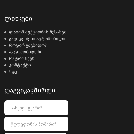
ᲚᲘᲜᲙᲔᲑᲘ
ლაიონ აუქციონის შესახებ
გაყიდე შენი ავტომობილი
როგორ გავბიდო?
ავტომობილები
რატომ ჩვენ
კონტაქტი
ხდკ
ᲓᲐᲒᲕᲘᲙᲐᲕᲨᲘᲠᲓᲘ