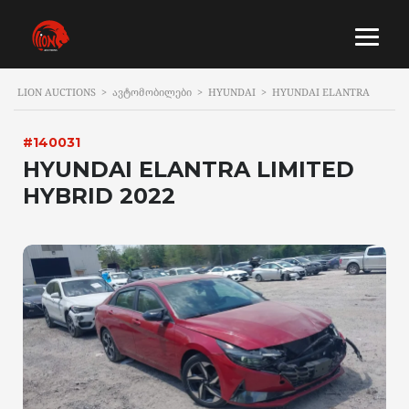
LION AUCTIONS
>
ᲐᲕᲢᲝᲛᲝᲑᲘᲚᲔᲑᲘ
>
HYUNDAI
>
HYUNDAI ELANTRA
#140031
HYUNDAI ELANTRA LIMITED
HYBRID 2022