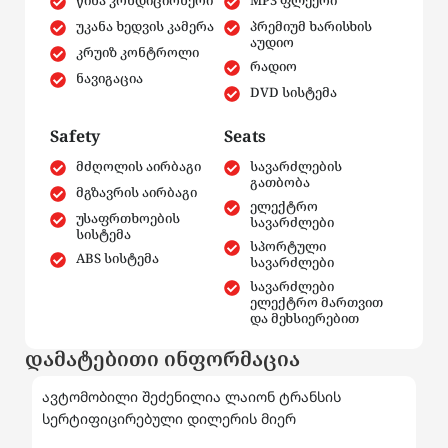
წინა კონდიციონერი
MP3 ფლეერი
უკანა ხედვის კამერა
პრემიუმ ხარისხის
აუდიო
კრუიზ კონტროლი
რადიო
ნავიგაცია
DVD სისტემა
Safety
Seats
მძღოლის აირბაგი
სავარძლების
გათბობა
მგზავრის აირბაგი
ელექტრო
უსაფრთხოების
სავარძლები
სისტემა
სპორტული
ABS სისტემა
სავარძლები
სავარძლები
ელექტრო მართვით
და მეხსიერებით
დამატებითი ინფორმაცია
ავტომობილი შეძენილია ლაიონ ტრანსის
სერტიფიცირებული დილერის მიერ