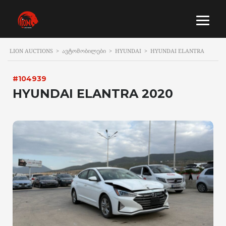
LION AUCTIONS
>
ᲐᲕᲢᲝᲛᲝᲑᲘᲚᲔᲑᲘ
>
HYUNDAI
>
HYUNDAI ELANTRA
#104939
HYUNDAI ELANTRA 2020