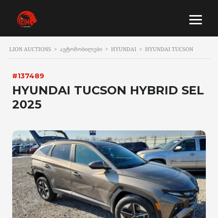
LION AUCTIONS
>
ᲐᲕᲢᲝᲛᲝᲑᲘᲚᲔᲑᲘ
>
HYUNDAI
>
HYUNDAI TUCSON
#137489
HYUNDAI TUCSON HYBRID SEL
2025