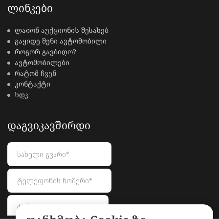
ᲚᲘᲜᲙᲔᲑᲘ
ლაიონ აუქციონის შესახებ
გაყიდე შენი ავტომობილი
როგორ გავბიდო?
ავტომობილები
რატომ ჩვენ
კონტაქტი
ხდკ
ᲓᲐᲒᲕᲘᲙᲐᲕᲨᲘᲠᲓᲘ