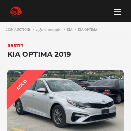
LION AUCTIONS
>
ᲐᲕᲢᲝᲛᲝᲑᲘᲚᲔᲑᲘ
>
KIA
>
KIA OPTIMA
#95177
KIA OPTIMA 2019
SOLD