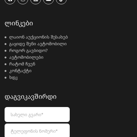
ᲚᲘᲜᲙᲔᲑᲘ
ლაიონ აუქციონის შესახებ
გაყიდე შენი ავტომობილი
როგორ გავბიდო?
ავტომობილები
რატომ ჩვენ
კონტაქტი
ხდკ
ᲓᲐᲒᲕᲘᲙᲐᲕᲨᲘᲠᲓᲘ