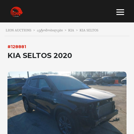
LION AUCTIONS
>
ᲐᲕᲢᲝᲛᲝᲑᲘᲚᲔᲑᲘ
>
KIA
>
KIA SELTOS
#128881
KIA SELTOS 2020