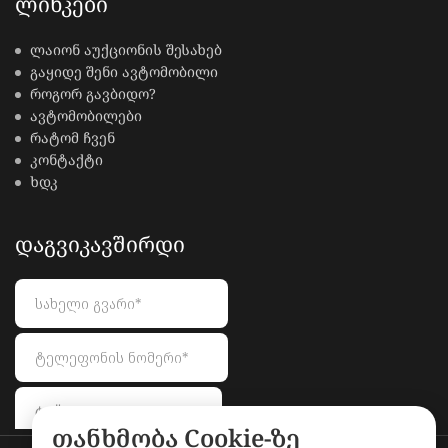
ᲚᲘᲜᲙᲔᲑᲘ
ლაიონ აუქციონის შესახებ
გაყიდე შენი ავტომობილი
როგორ გავბიდო?
ავტომობილები
რატომ ჩვენ
კონტაქტი
ხდკ
ᲓᲐᲒᲕᲘᲙᲐᲕᲨᲘᲠᲓᲘ
თანხმობა Cookie-ზე